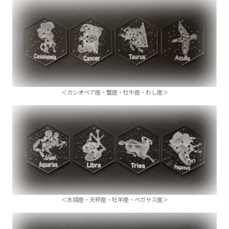
＜カシオペア座・蟹座・牡牛座・わし座＞
＜水瓶座・天秤座・牡羊座・ペガサス座＞