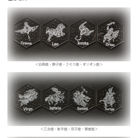
＜白鳥座・獅子座・さそり座・オリオン座＞
＜乙女座・射手座・双子座・御者座＞